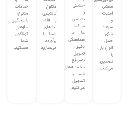
خشکی
معتبر،
متنوع
خدمات
را
امنیت
کانتینری
متنوع،
تضمین
و
و فله،
پاسخگوی
می‌کند.
سرعت
نیازهای
نیازهای
ما با
بالای
شما را
گوناگون
هماهنگی
حمل
برآورده
شما
دقیق،
انواع بار
می‌سازیم.
هستیم.
تحویل
را
به‌موقع
تضمین
محموله‌های
می‌کنیم.
شما را
تسهیل
می‌کنیم.