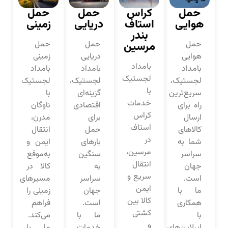
حمل
کراس
حمل
حمل
هوایی
استاف
دریایی
زمینی
بندر
حمل
مرسین
حمل
حمل
هوایی
دریایی
زمینی
بامداد
بامداد
بامداد
بامداد
لجستیک
لجستیک،
لجستیک،
لجستیک
با
سریع‌ترین
گزینه‌ای
با
خدمات
راه برای
اقتصادی
ناوگان
کراس
ارسال
برای
مدرن،
استاف
کالاهای
حمل
انتقال
در
شما به
بارهای
ایمن و
مرسین،
سراسر
سنگین
به‌موقع
انتقال
جهان
به
کالا در
سریع و
است.
سراسر
مسیرهای
ایمن
ما با
جهان
زمینی را
کالا بین
همکاری
است.
فراهم
کشتی
با
ما با
می‌کند.
و
ایرلاین‌های
خدمات
ما با